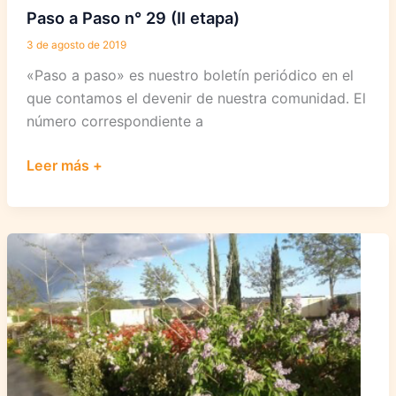
Paso a Paso n° 29 (II etapa)
3 de agosto de 2019
«Paso a paso» es nuestro boletín periódico en el
que contamos el devenir de nuestra comunidad. El
número correspondiente a
Paso
Leer más +
a
Paso
n°
29
(II
etapa)