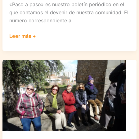
«Paso a paso» es nuestro boletín periódico en el
que contamos el devenir de nuestra comunidad. El
número correspondiente a
Paso
Leer más +
a
Paso
n°
25
(II
etapa)