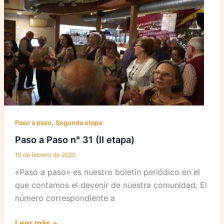
32
(II
etapa)
,
Paso a paso
Segunda etapa
Paso a Paso n° 31 (II etapa)
16 de febrero de 2020
«Paso a paso» es nuestro boletín periódico en el
que contamos el devenir de nuestra comunidad. El
número correspondiente a
Paso
Leer más +