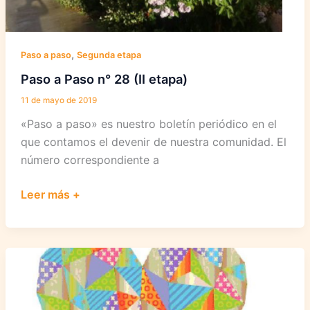
,
Paso a paso
Segunda etapa
Paso a Paso n° 28 (II etapa)
11 de mayo de 2019
«Paso a paso» es nuestro boletín periódico en el
que contamos el devenir de nuestra comunidad. El
número correspondiente a
Paso
Leer más +
a
Paso
n°
28
(II
etapa)