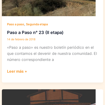
,
Paso a paso
Segunda etapa
Paso a Paso n° 23 (II etapa)
14 de febrero de 2018
«Paso a paso» es nuestro boletín periódico en el
que contamos el devenir de nuestra comunidad. El
número correspondiente a
Paso
Leer más +
a
Paso
n°
23
(II