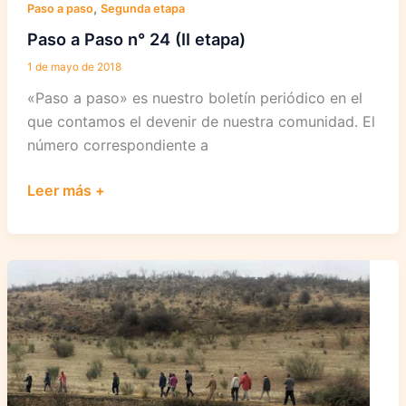
,
Paso a paso
Segunda etapa
Paso a Paso n° 24 (II etapa)
1 de mayo de 2018
«Paso a paso» es nuestro boletín periódico en el
que contamos el devenir de nuestra comunidad. El
número correspondiente a
Paso
Leer más +
a
Paso
n°
24
(II
etapa)