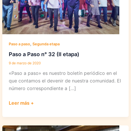
,
Paso a paso
Segunda etapa
Paso a Paso n° 32 (II etapa)
9 de marzo de 2020
«Paso a paso» es nuestro boletín periódico en el
que contamos el devenir de nuestra comunidad. El
número correspondiente a […]
Paso
Leer más +
a
Paso
n°