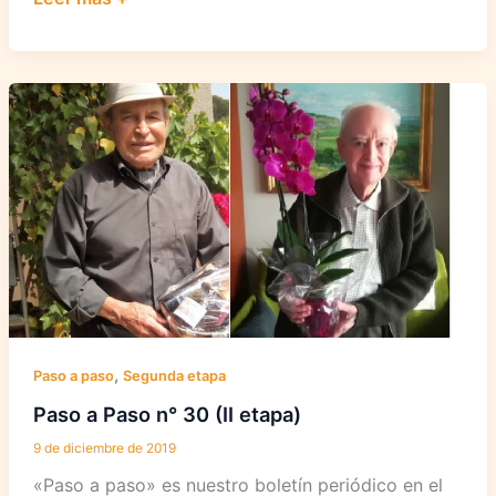
a
Paso
n°
31
(II
etapa)
,
Paso a paso
Segunda etapa
Paso a Paso n° 30 (II etapa)
9 de diciembre de 2019
«Paso a paso» es nuestro boletín periódico en el