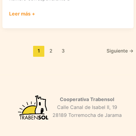
Paso
Leer más +
a
Paso
n°
21
1
2
3
Siguiente
→
(II
etapa)
Cooperativa Trabensol
Calle Canal de Isabel II, 19
28189 Torremocha de Jarama