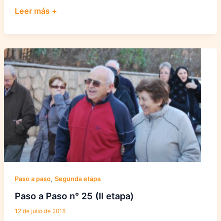
Paso
Leer más +
a
Paso
n°
26
(II
etapa)
,
Paso a paso
Segunda etapa
Paso a Paso n° 25 (II etapa)
12 de julio de 2018