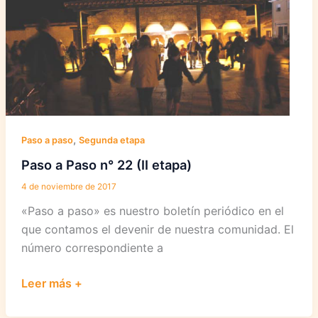
etapa)
,
Paso a paso
Segunda etapa
Paso a Paso n° 22 (II etapa)
4 de noviembre de 2017
«Paso a paso» es nuestro boletín periódico en el
que contamos el devenir de nuestra comunidad. El
número correspondiente a
Paso
Leer más +
a