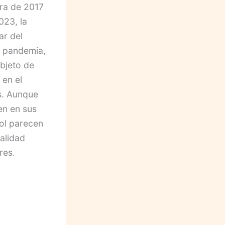
era de 2017
023, la
ar del
a pandemia,
objeto de
 en el
s. Aunque
en en sus
sol parecen
alidad
res.