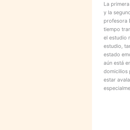
La primera
y la segun
profesora 
tiempo tra
el estudio
estudio, t
estado emo
aún está e
domicilios
estar aval
especialme