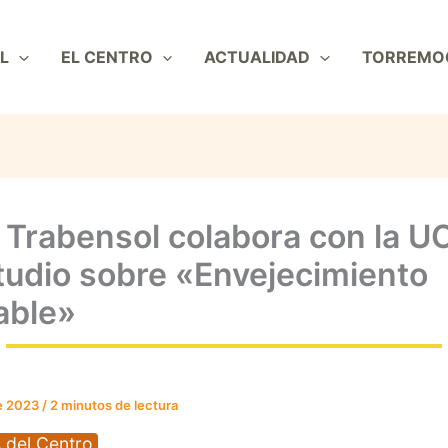
L
EL CENTRO
ACTUALIDAD
TORREMO
 Trabensol colabora con la 
tudio sobre «Envejecimiento
able»
e 2023
/
2 minutos de lectura
 del Centro