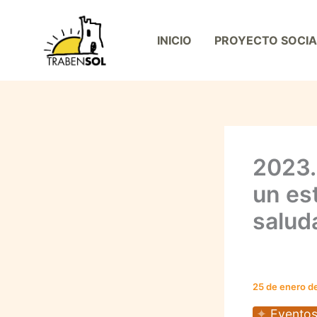
Ir
al
INICIO
PROYECTO SOCIA
contenido
2023.
un es
salud
25 de enero d
Eventos