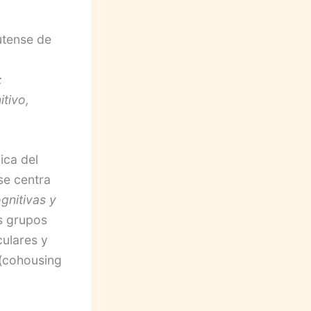
utense de
o
:
itivo,
ica del
se centra
gnitivas y
s grupos
culares y
 (cohousing