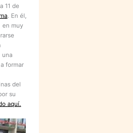
a 11 de
ama
. En él,
, en muy
rarse
n
n una
 a formar
inas del
por su
do aquí.