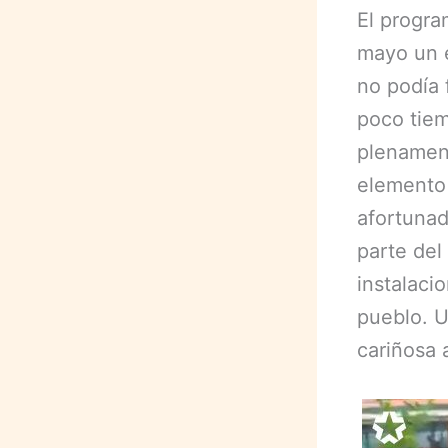
El progra
mayo un 
no podía 
poco tiem
plenament
elemento 
afortunad
parte del
instalaci
pueblo. U
cariñosa 