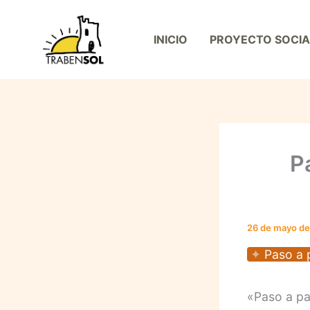
Ir
al
INICIO
PROYECTO SOCIA
contenido
P
26 de mayo d
Paso a 
«Paso a pa