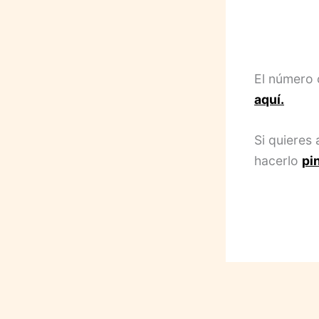
El número 
aquí.
Si quieres
hacerlo
pi