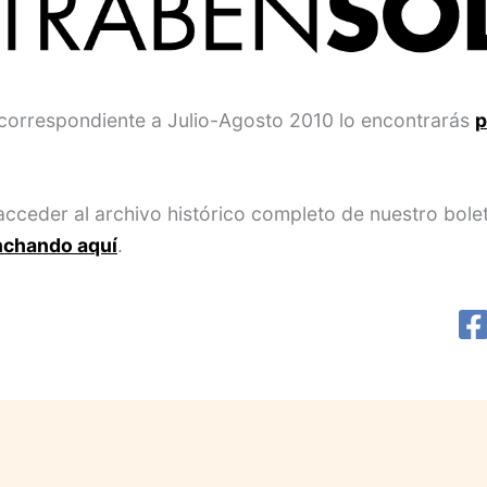
correspondiente a Julio-Agosto 2010 lo encontrarás
p
 acceder al archivo histórico completo de nuestro bole
nchando aquí
.