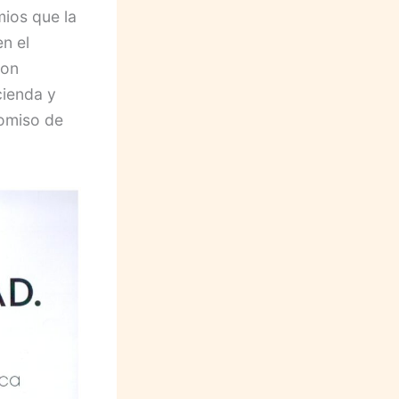
mios que la
n el
ron
cienda y
romiso de