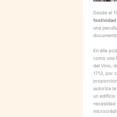
Desde el 1
festividad
una peculi
documentos
En ella po
como una R
del Vino, 
1713, por 
proporcion
autoriza la
un edifici
necesidad 
microcrédi