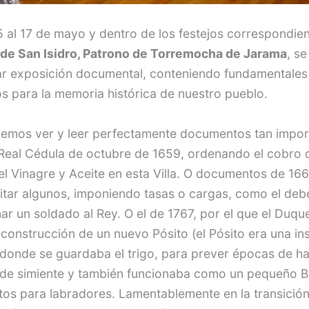
5 al 17 de mayo y dentro de los festejos correspondien
 de San Isidro, Patrono de Torremocha de Jarama
, se
ar exposición documental, conteniendo fundamentales
 para la memoria histórica de nuestro pueblo.
demos ver y leer perfectamente documentos tan impor
eal Cédula de octubre de 1659, ordenando el cobro de
del Vinagre y Aceite en esta Villa. O documentos de 16
citar algunos, imponiendo tasas o cargas, como el deb
ar un soldado al Rey. O el de 1767, por el que el Duq
 construcción de un nuevo Pósito (el Pósito era una ins
o donde se guardaba el trigo, para prever épocas de 
de simiente y también funcionaba como un pequeño 
tos para labradores. Lamentablemente en la transición