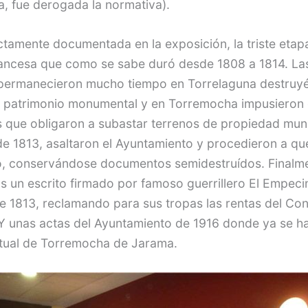
, fue derogada la normativa).
ctamente documentada en la exposición, la triste etapa
rancesa que como se sabe duró desde 1808 a 1814. La
permanecieron mucho tiempo en Torrelaguna destruy
 patrimonio monumental y en Torremocha impusieron 
 que obligaron a subastar terrenos de propiedad munic
e 1813, asaltaron el Ayuntamiento y procedieron a q
o, conservándose documentos semidestruídos. Finalm
 un escrito firmado por famoso guerrillero El Empec
e 1813, reclamando para sus tropas las rentas del Co
Y unas actas del Ayuntamiento de 1916 donde ya se ha 
tual de Torremocha de Jarama.