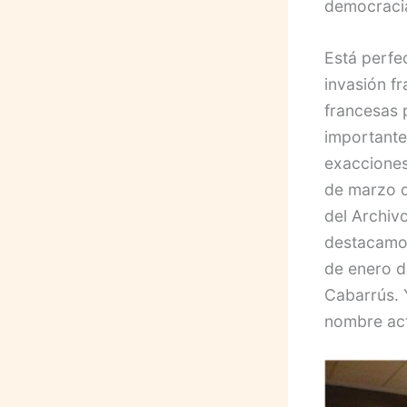
democracia
Está perfe
invasión f
francesas 
importante
exacciones
de marzo d
del Archiv
destacamos
de enero d
Cabarrús. 
nombre ac