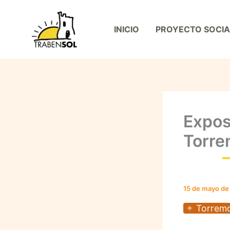
Ir
al
INICIO
PROYECTO SOCIA
contenido
Expos
Torre
15 de mayo d
Torrem