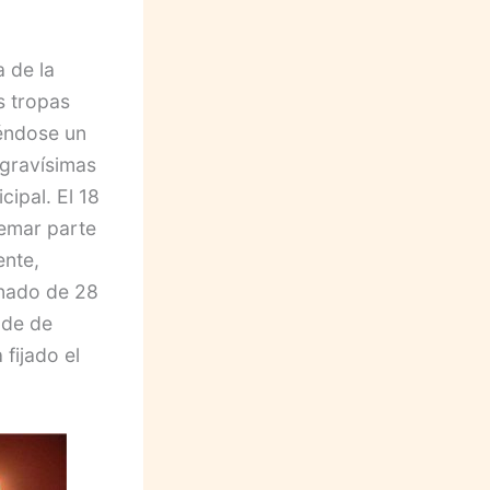
 de la
s tropas
éndose un
gravísimas
ipal. El 18
uemar parte
ente,
inado de 28
nde de
fijado el