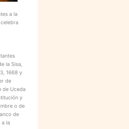
tes a la
 celebra
tantes
 la Sisa,
63, 1668 y
er de
ue de Uceda
titución y
hambre o de
Banco de
 a la