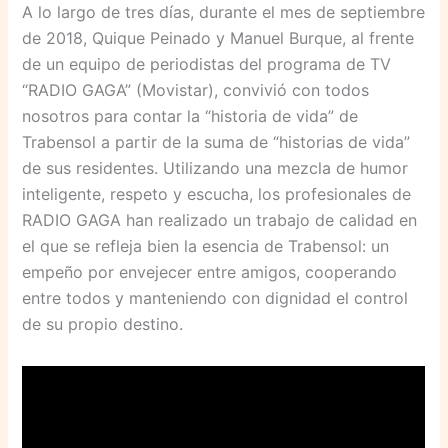
A lo largo de tres días, durante el mes de septiembre
de 2018, Quique Peinado y Manuel Burque, al frente
de un equipo de periodistas del programa de TV
“RADIO GAGA” (Movistar), convivió con todos
nosotros para contar la “historia de vida” de
Trabensol a partir de la suma de “historias de vida”
de sus residentes. Utilizando una mezcla de humor
inteligente, respeto y escucha, los profesionales de
RADIO GAGA han realizado un trabajo de calidad en
el que se refleja bien la esencia de Trabensol: un
empeño por envejecer entre amigos, cooperando
entre todos y manteniendo con dignidad el control
de su propio destino.