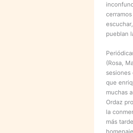
inconfund
cerramos 
escuchar,
pueblan l
Periódica
(Rosa, Ma
sesiones 
que enriq
muchas ac
Ordaz pro
la conme
más tarde
homenaje,