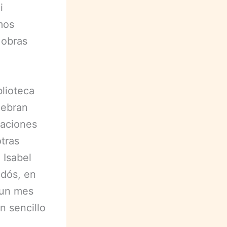
i
mos
 obras
lioteca
lebran
taciones
otras
 Isabel
ldós, en
 un mes
n sencillo